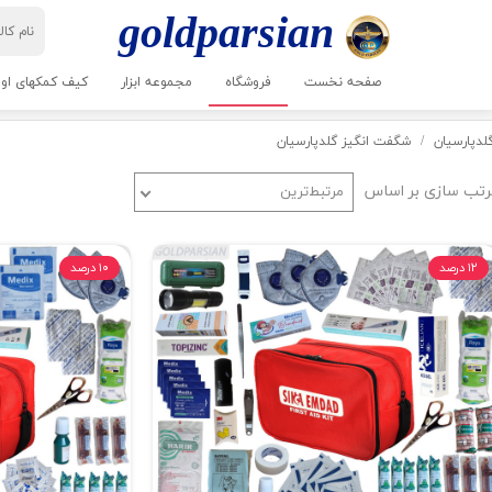
goldparsian​​​​​​​
صفحه نخست
فروشگاه
مجموعه ابزار
کیف کمکهای اول
لدپارسیان
شگفت انگیز گلدپارسیان
رتب سازی بر اساس
مرتبط‌ترین
۱۲ درصد
۱۰ درصد