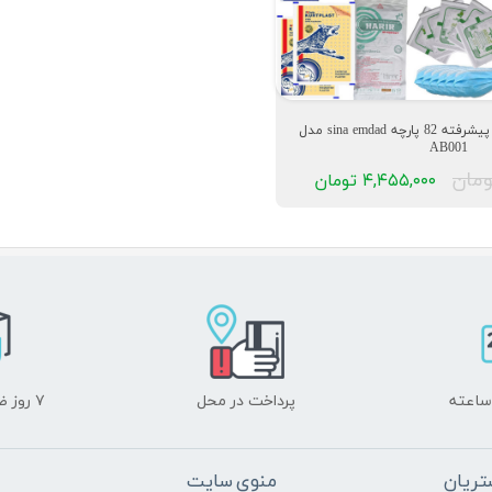
کیف کمکهای اولیه پیشرفته 82 پارچه sina emdad مدل
AB001
۴,۴۵۵,۰۰۰ تومان
پرداخت در محل
۷ روز ضمانت بازگشت
ریان
منوی سایت