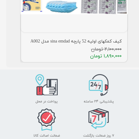
دل A003
کیف کمکهای اولیه 52 پارچه sina emdad مدل A002
۲,۱۰۰,۰۰۰ تومان
۱,۸۹۰,۰۰۰ تومان
پشتیبانی ۲۴ ساعته
پرداخت در محل
۷ روز ضمانت بازگشت
ضمانت اصالت کالا