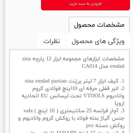
افزودن به سبد خرید
مشخصات محصول
ویژگی های محصول
نظرات
مشخصات ابزارهای مجموعه ابزار 12 پارچه sina
emdad مدل CA014
1. کیف ابزار 7 لیتر برزنت sina emdad parsian
2. انبر قفلی حرفه ای 10اینچ فولادی کروم
وانادیوم VTOOLS تحت لیسانس EU اتحادیه
اروپا
3. آچار فرانسه 25 سانتیمتری ( 10 اینچ ) vafa
جنس آلیاژ بدنه فولاد با روکش کروم وانادیوم و
روکش دسته pvc