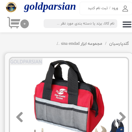
goldparsian​​​​​​​
ورود
/
ثبت نام کنید
حساب کاربری من
۰
تغییر گذر واژه
سفارشات
گلدپارسیان
مجموعه ابزار sina emdad
مجموعه ابزار 12 پارچه sina emdad مدل CA014
خروج از حساب کاربری